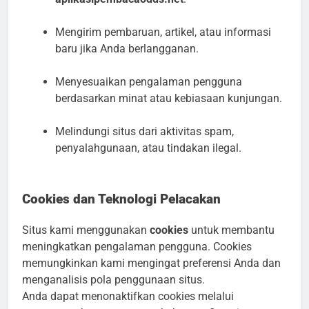
Mengirim pembaruan, artikel, atau informasi
baru jika Anda berlangganan.
Menyesuaikan pengalaman pengguna
berdasarkan minat atau kebiasaan kunjungan.
Melindungi situs dari aktivitas spam,
penyalahgunaan, atau tindakan ilegal.
Cookies dan Teknologi Pelacakan
Situs kami menggunakan
cookies
untuk membantu
meningkatkan pengalaman pengguna. Cookies
memungkinkan kami mengingat preferensi Anda dan
menganalisis pola penggunaan situs.
Anda dapat menonaktifkan cookies melalui