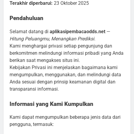
Terakhir diperbarui:
23 Oktober 2025
Pendahuluan
Selamat datang di
aplikasipembacaodds.net
—
Hitung Peluangmu, Menangkan Prediksi
.
Kami menghargai privasi setiap pengunjung dan
berkomitmen melindungi informasi pribadi yang Anda
berikan saat mengakses situs ini.
Kebijakan Privasi ini menjelaskan bagaimana kami
mengumpulkan, menggunakan, dan melindungi data
Anda sesuai dengan prinsip keamanan digital dan
transparansi informasi.
Informasi yang Kami Kumpulkan
Kami dapat mengumpulkan beberapa jenis data dari
pengguna, termasuk: