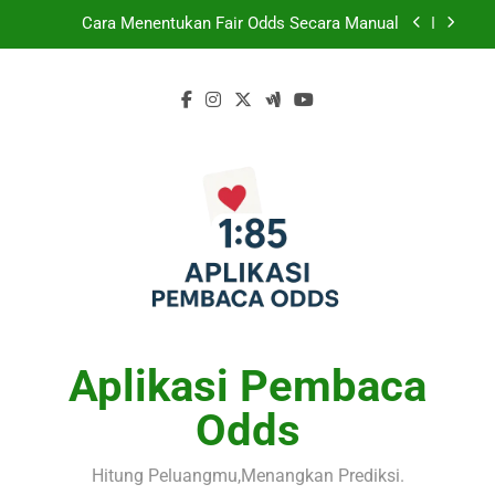
Skip
Cara Menentukan Fair Odds Secara Manual
to
content
Analisis Odds Taruhan Live Babak Kedua
Strategi Entry Odds pada Last Minute Market
Mengapa Closing Odds Penting untuk Evaluasi
Cara Menentukan Fair Odds Secara Manual
Analisis Odds Taruhan Live Babak Kedua
Strategi Entry Odds pada Last Minute Market
Aplikasi Pembaca
Odds
Hitung Peluangmu,Menangkan Prediksi.