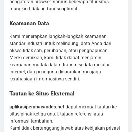
pengaturan browser, namun beberapa fitur situs
mungkin tidak berfungsi optimal.
Keamanan Data
Kami menerapkan langkah-langkah keamanan
standar industri untuk melindungi data Anda dari
akses tidak sah, perubahan, atau penghapusan.
Meski demikian, kami tidak dapat menjamin
keamanan mutlak dalam transmisi data melalui
internet, dan pengguna disarankan menjaga
kerahasiaan informasinya sendiri.
Tautan ke Situs Eksternal
aplikasipembacaodds.net
dapat memuat tautan ke
situs pihak ketiga untuk tujuan referensi atau
informasi tambahan.
Kami tidak bertanggung jawab atas kebijakan privasi