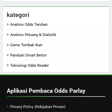
kategori
Analisis Odds Taruhan
Analisis Peluang & Statistik
Game Tembak Ikan
Panduan Smart Bettor
Teknologi Odds Reader
Aplikasi Pembaca Odds Parlay
Privacy Policy (Kebijakan Privasi)