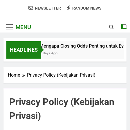
NEWSLETTER
RANDOM NEWS
MENU
Mengapa Closing Odds Penting untuk Evalua
HEADLINES
2 Days Ago
Home
Privacy Policy (Kebijakan Privasi)
Privacy Policy (Kebijakan
Privasi)