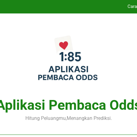
Cara
A
Strate
Mengapa
Cara
A
Strate
Aplikasi Pembaca Odd
Hitung Peluangmu,Menangkan Prediksi.