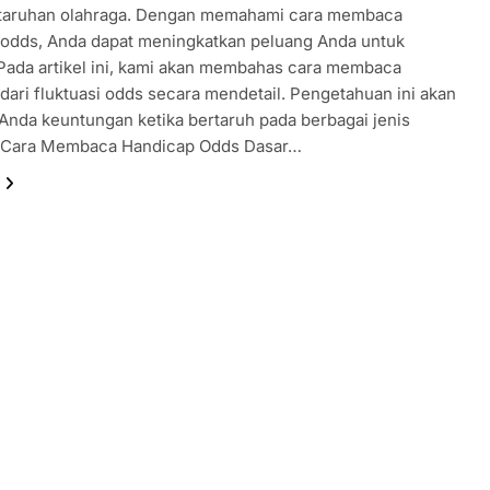
 taruhan olahraga. Dengan memahami cara membaca
 odds, Anda dapat meningkatkan peluang Anda untuk
Pada artikel ini, kami akan membahas cara membaca
dari fluktuasi odds secara mendetail. Pengetahuan ini akan
nda keuntungan ketika bertaruh pada berbagai jenis
. Cara Membaca Handicap Odds Dasar…