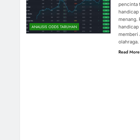
pencinta
handicap
menang. 
handicap 
ANALISIS ODDS TARUHAN
memberi A
olahraga
Read More