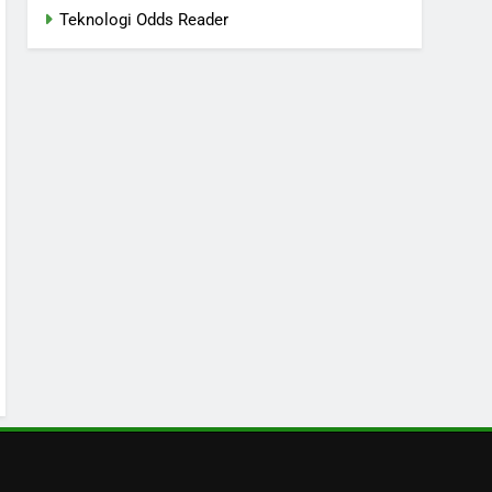
Teknologi Odds Reader