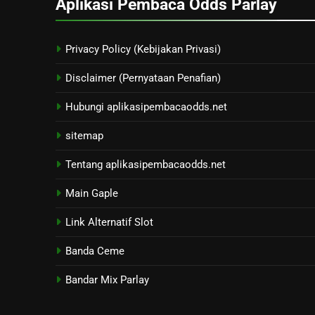
Aplikasi Pembaca Odds Parlay
Privacy Policy (Kebijakan Privasi)
Disclaimer (Pernyataan Penafian)
Hubungi aplikasipembacaodds.net
sitemap
Tentang aplikasipembacaodds.net
Main Gaple
Link Alternatif Slot
Banda Ceme
Bandar Mix Parlay