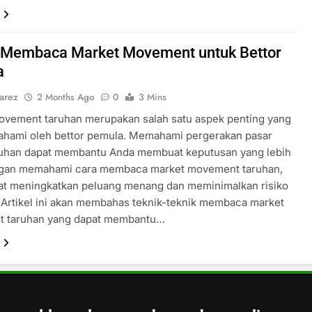
 Membaca Market Movement untuk Bettor
a
varez
2 Months Ago
0
3 Mins
ovement taruhan merupakan salah satu aspek penting yang
pahami oleh bettor pemula. Memahami pergerakan pasar
ruhan dapat membantu Anda membuat keputusan yang lebih
ngan memahami cara membaca market movement taruhan,
at meningkatkan peluang menang dan meminimalkan risiko
 Artikel ini akan membahas teknik-teknik membaca market
 taruhan yang dapat membantu…