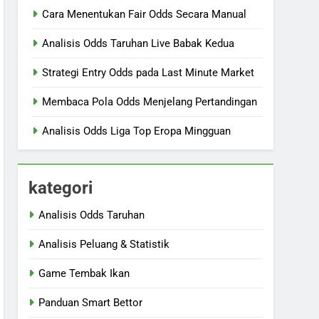
Cara Menentukan Fair Odds Secara Manual
Analisis Odds Taruhan Live Babak Kedua
Strategi Entry Odds pada Last Minute Market
Membaca Pola Odds Menjelang Pertandingan
Analisis Odds Liga Top Eropa Mingguan
kategori
Analisis Odds Taruhan
Analisis Peluang & Statistik
Game Tembak Ikan
Panduan Smart Bettor