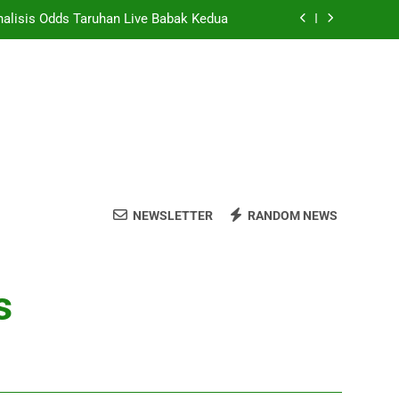
nalisis Odds Taruhan Live Babak Kedua
gi Entry Odds pada Last Minute Market
a Pola Odds Menjelang Pertandingan
 Menentukan Fair Odds Secara Manual
nalisis Odds Taruhan Live Babak Kedua
gi Entry Odds pada Last Minute Market
NEWSLETTER
RANDOM NEWS
a Pola Odds Menjelang Pertandingan
s