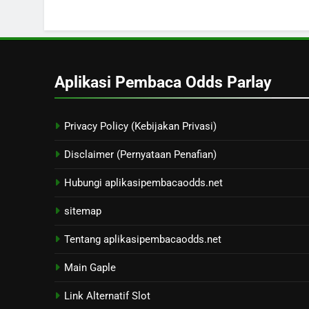
Aplikasi Pembaca Odds Parlay
Privacy Policy (Kebijakan Privasi)
Disclaimer (Pernyataan Penafian)
Hubungi aplikasipembacaodds.net
sitemap
Tentang aplikasipembacaodds.net
Main Gaple
Link Alternatif Slot