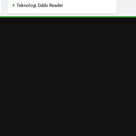
Teknologi Odds Reader