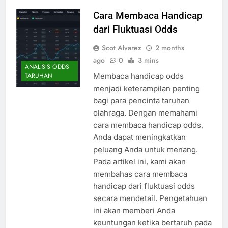
Cara Membaca Handicap
dari Fluktuasi Odds
Scot Alvarez
2 months
ago
0
3 mins
ANALISIS ODDS
Membaca handicap odds
TARUHAN
menjadi keterampilan penting
bagi para pencinta taruhan
olahraga. Dengan memahami
cara membaca handicap odds,
Anda dapat meningkatkan
peluang Anda untuk menang.
Pada artikel ini, kami akan
membahas cara membaca
handicap dari fluktuasi odds
secara mendetail. Pengetahuan
ini akan memberi Anda
keuntungan ketika bertaruh pada