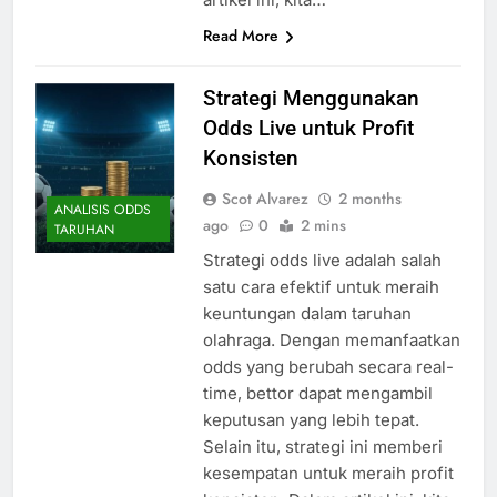
Read More
Strategi Menggunakan
Odds Live untuk Profit
Konsisten
Scot Alvarez
2 months
ANALISIS ODDS
ago
0
2 mins
TARUHAN
Strategi odds live adalah salah
satu cara efektif untuk meraih
keuntungan dalam taruhan
olahraga. Dengan memanfaatkan
odds yang berubah secara real-
time, bettor dapat mengambil
keputusan yang lebih tepat.
Selain itu, strategi ini memberi
kesempatan untuk meraih profit