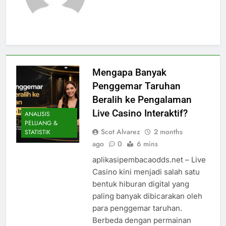
Mengapa Banyak
Penggemar Taruhan
Beralih ke Pengalaman
Live Casino Interaktif?
ANALISIS
PELUANG &
Scot Alvarez
2 months
STATISTIK
ago
0
6 mins
aplikasipembacaodds.net – Live
Casino kini menjadi salah satu
bentuk hiburan digital yang
paling banyak dibicarakan oleh
para penggemar taruhan.
Berbeda dengan permainan