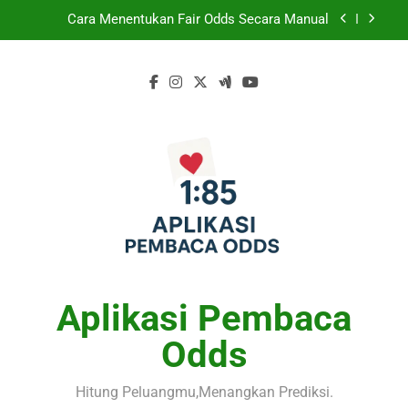
Skip
Cara Menentukan Fair Odds Secara Manual
to
content
Analisis Odds Taruhan Live Babak Kedua
Strategi Entry Odds pada Last Minute Market
Mengapa Closing Odds Penting untuk Evaluasi
Cara Menentukan Fair Odds Secara Manual
Analisis Odds Taruhan Live Babak Kedua
Strategi Entry Odds pada Last Minute Market
Aplikasi Pembaca
Odds
Hitung Peluangmu,Menangkan Prediksi.