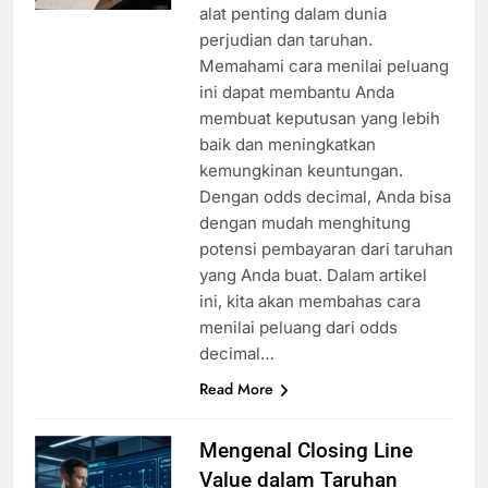
alat penting dalam dunia
perjudian dan taruhan.
Memahami cara menilai peluang
ini dapat membantu Anda
membuat keputusan yang lebih
baik dan meningkatkan
kemungkinan keuntungan.
Dengan odds decimal, Anda bisa
dengan mudah menghitung
potensi pembayaran dari taruhan
yang Anda buat. Dalam artikel
ini, kita akan membahas cara
menilai peluang dari odds
decimal…
Read More
Mengenal Closing Line
Value dalam Taruhan