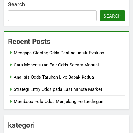
Search
SEARCH
Recent Posts
Mengapa Closing Odds Penting untuk Evaluasi
Cara Menentukan Fair Odds Secara Manual
Analisis Odds Taruhan Live Babak Kedua
Strategi Entry Odds pada Last Minute Market
Membaca Pola Odds Menjelang Pertandingan
kategori