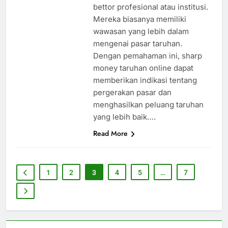
bettor profesional atau institusi.
Mereka biasanya memiliki
wawasan yang lebih dalam
mengenai pasar taruhan.
Dengan pemahaman ini, sharp
money taruhan online dapat
memberikan indikasi tentang
pergerakan pasar dan
menghasilkan peluang taruhan
yang lebih baik….
Read More
1
2
3
4
5
…
7