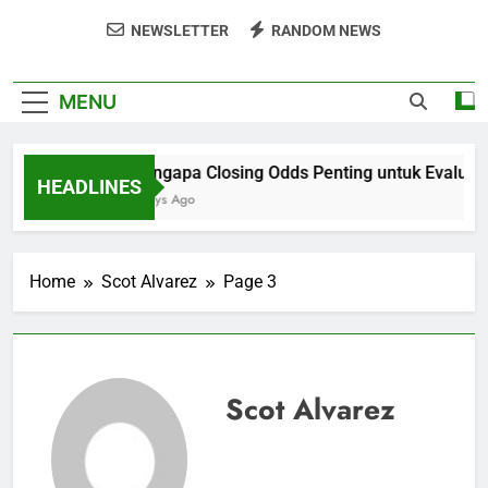
NEWSLETTER
RANDOM NEWS
MENU
Mengapa Closing Odds Penting untuk Evaluasi
HEADLINES
2 Days Ago
Home
Scot Alvarez
Page 3
Scot Alvarez