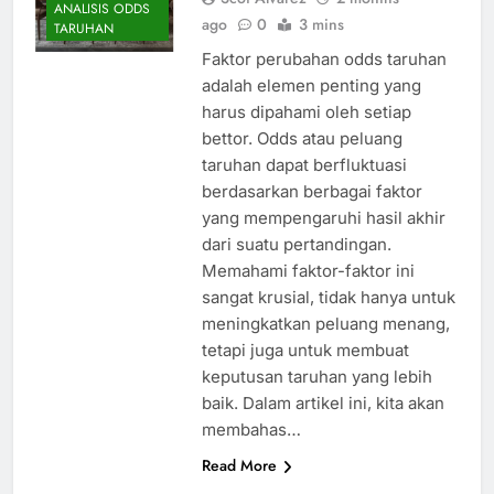
ANALISIS ODDS
ago
0
3 mins
TARUHAN
Faktor perubahan odds taruhan
adalah elemen penting yang
harus dipahami oleh setiap
bettor. Odds atau peluang
taruhan dapat berfluktuasi
berdasarkan berbagai faktor
yang mempengaruhi hasil akhir
dari suatu pertandingan.
Memahami faktor-faktor ini
sangat krusial, tidak hanya untuk
meningkatkan peluang menang,
tetapi juga untuk membuat
keputusan taruhan yang lebih
baik. Dalam artikel ini, kita akan
membahas…
Read More