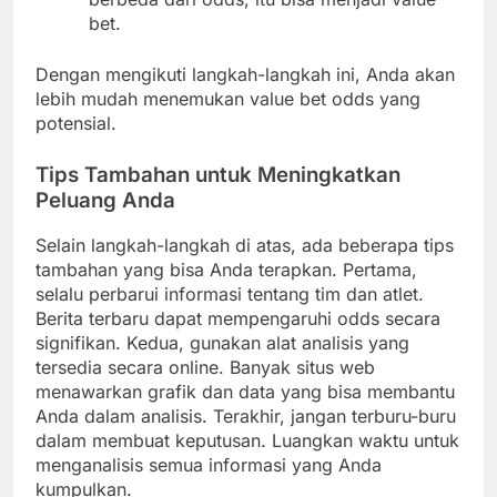
bet.
Dengan mengikuti langkah-langkah ini, Anda akan
lebih mudah menemukan value bet odds yang
potensial.
Tips Tambahan untuk Meningkatkan
Peluang Anda
Selain langkah-langkah di atas, ada beberapa tips
tambahan yang bisa Anda terapkan. Pertama,
selalu perbarui informasi tentang tim dan atlet.
Berita terbaru dapat mempengaruhi odds secara
signifikan. Kedua, gunakan alat analisis yang
tersedia secara online. Banyak situs web
menawarkan grafik dan data yang bisa membantu
Anda dalam analisis. Terakhir, jangan terburu-buru
dalam membuat keputusan. Luangkan waktu untuk
menganalisis semua informasi yang Anda
kumpulkan.