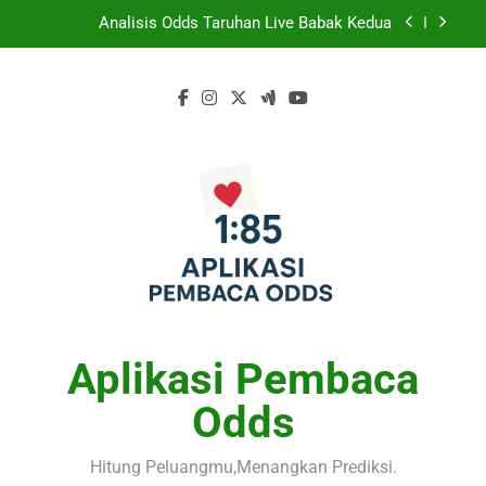
Skip
Analisis Odds Taruhan Live Babak Kedua
to
content
Strategi Entry Odds pada Last Minute Market
Membaca Pola Odds Menjelang Pertandingan
Cara Menentukan Fair Odds Secara Manual
Analisis Odds Taruhan Live Babak Kedua
Strategi Entry Odds pada Last Minute Market
Membaca Pola Odds Menjelang Pertandingan
Aplikasi Pembaca
Odds
Hitung Peluangmu,Menangkan Prediksi.