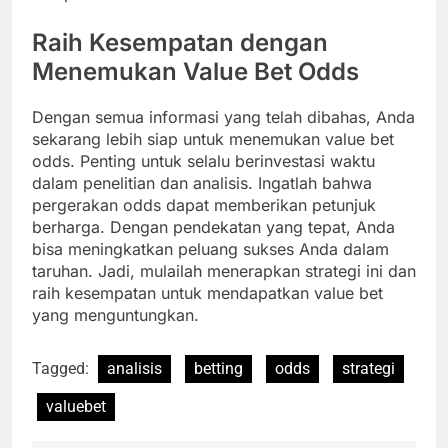
Raih Kesempatan dengan
Menemukan Value Bet Odds
Dengan semua informasi yang telah dibahas, Anda
sekarang lebih siap untuk menemukan value bet
odds. Penting untuk selalu berinvestasi waktu
dalam penelitian dan analisis. Ingatlah bahwa
pergerakan odds dapat memberikan petunjuk
berharga. Dengan pendekatan yang tepat, Anda
bisa meningkatkan peluang sukses Anda dalam
taruhan. Jadi, mulailah menerapkan strategi ini dan
raih kesempatan untuk mendapatkan value bet
yang menguntungkan.
Tagged:
analisis
betting
odds
strategi
valuebet