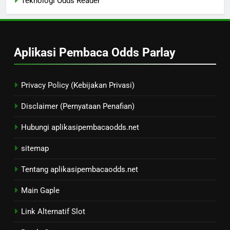
Teknologi Odds Reader
Aplikasi Pembaca Odds Parlay
Privacy Policy (Kebijakan Privasi)
Disclaimer (Pernyataan Penafian)
Hubungi aplikasipembacaodds.net
sitemap
Tentang aplikasipembacaodds.net
Main Gaple
Link Alternatif Slot