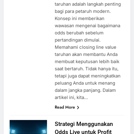
taruhan adalah langkah penting
bagi para petaruh modern.
Konsep ini memberikan
wawasan mengenai bagaimana
odds berubah sebelum
pertandingan dimulai.
Memahami closing line value
taruhan akan membantu Anda
membuat keputusan lebih baik
saat bertaruh. Tidak hanya itu,
tetapi juga dapat meningkatkan
peluang Anda untuk menang
dalam jangka panjang. Dalam
artikel ini, kita…
Read More
Strategi Menggunakan
Odds Live untuk Profit