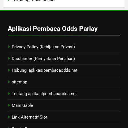
Aplikasi Pembaca Odds Parlay
Privacy Policy (Kebijakan Privasi)
Disclaimer (Pernyataan Penafian)
Hubungi aplikasipembacaodds.net
sitemap
Tentang aplikasipembacaodds.net
Main Gaple
Link Alternatif Slot