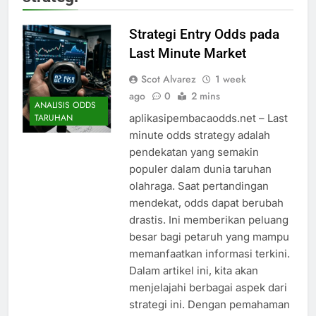
Strategi Entry Odds pada
Last Minute Market
Scot Alvarez
1 week
ago
0
2 mins
ANALISIS ODDS
aplikasipembacaodds.net – Last
TARUHAN
minute odds strategy adalah
pendekatan yang semakin
populer dalam dunia taruhan
olahraga. Saat pertandingan
mendekat, odds dapat berubah
drastis. Ini memberikan peluang
besar bagi petaruh yang mampu
memanfaatkan informasi terkini.
Dalam artikel ini, kita akan
menjelajahi berbagai aspek dari
strategi ini. Dengan pemahaman